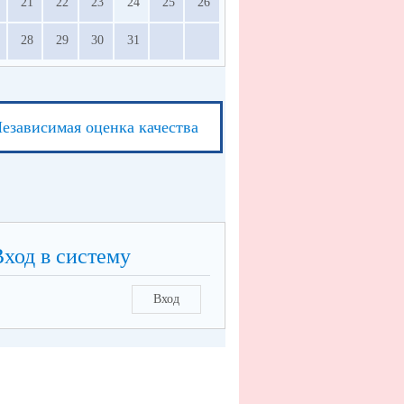
21
22
23
24
25
26
28
29
30
31
езависимая оценка качества
Вход в систему
Вход