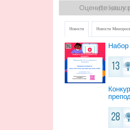
Оцените нашу 
Добро по
Новости
Новости Минпросв
Набор 
13
Конкур
препо
28