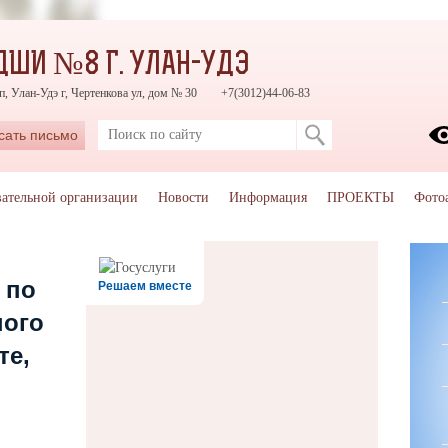
ДШИ №8 Г. УЛАН-УДЭ
п, Улан-Удэ г, Чертенкова ул, дом № 30
+7(3012)44-06-83
сать письмо
вательной организации
Новости
Информация
ПРОЕКТЫ
Фото
 по
Решаем вместе
ного
те,