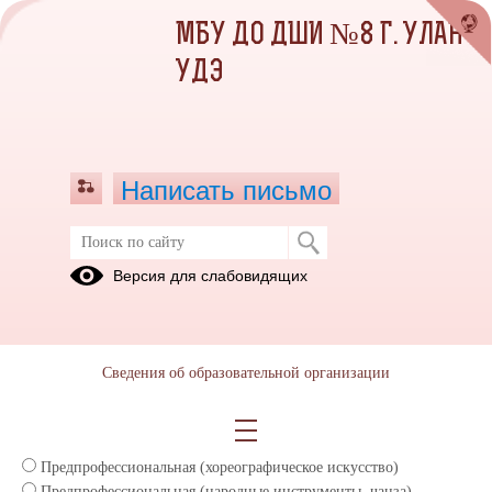
МБУ ДО ДШИ №8 Г. УЛАН-
УДЭ
Написать письмо
Опросы
Версия для слабовидящих
По какой программе обучается ваш
ребенок (предпрофессиональная,
общеразвивающая)
Сведения об образовательной организации
Общеразвивающая (театральное искусство)
Общеразвивающая (изобразительное искусство)
Общеразвивающая (фольклорное искусство)
Предпрофессиональная (хореографическое искусство)
Предпрофессиональная (народные инструменты, чанза)